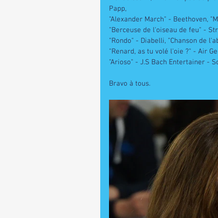
Papp,
"Alexander March" - Beethoven, "Mi
"Berceuse de l'oiseau de feu" - Str
"Rondo" - Diabelli, "Chanson de l'a
"Renard, as tu volé l'oie ?" - Air 
"Arioso" - J.S Bach Entertainer - S
Bravo à tous. 