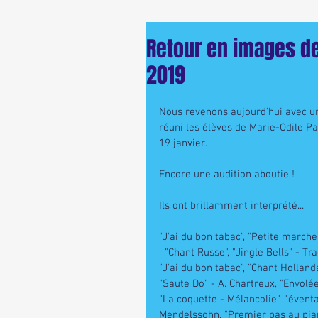
Retour en images de 
2019
Nous revenons aujourd'hui avec un
réuni les élèves de Marie-Odile Pa
19 janvier. 
Encore une audition aboutie ! 
Ils ont brillamment interprété...
"J'ai du bon tabac", "Petite marche" 
  "Chant Russe", "Jingle Bells" - Tr
"J'ai du bon tabac", "Chant Holland
"Saute Do" - A. Chartreux, "Envolée
"La coquette - Mélancolie", ",éven
Mendelssohn, "Premier pas au piano