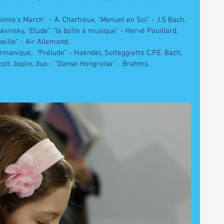
nnie's March"  - A. Chartreux, "Menuet en Sol" - J.S Bach, 
avinsky, "Etude", "la boîte à musique" - Hervé Pouillard,
beille" - Air Allemand,
Germanique,  "Prélude" - Haëndel, Solfeggietto C.P.E. Bach,
cott Joplin, duo :  "Danse Hongroise" - Brahms. 