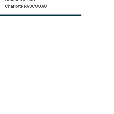
Charlotte PASCOUAU
STREET DANCE
Si c'est plutôt la Street Dance qui vous
tente, venez vous initier à cette activité
lancée l'an dernier.
Cours pour Ados et Adultes.