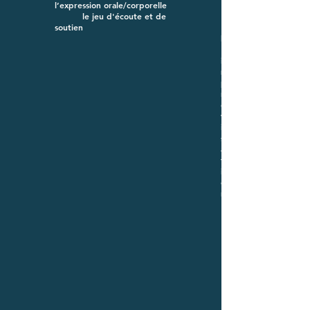
l’expression orale/corporelle
le jeu d'écoute et de
soutien
l
'
i
m
p
r
o
v
i
s
a
t
i
o
n