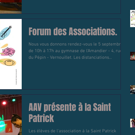
Forum des Associations.
Nous vous donnons rendez-vous le 5 septembre
de 10h à 17h au gymnase de l'Amandier - 4, rue
du Pépin - Vernouillet. Les distanciations...
AAV présente à la Saint
Patrick
Les élèves de l'association à la Saint Patrick