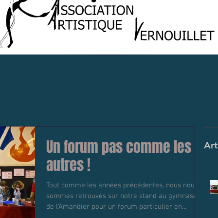
Un forum pas comme les
Art
autres !
Tout comme les années précédentes, nous nous
sommes retrouvés sur notre stand au gymnase
de l'Amandier pour un forum particulier en...