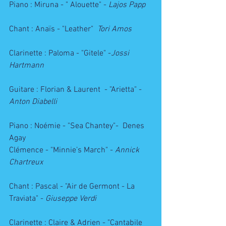
Piano : Miruna - " Alouette" - 
Lajos Papp
Chant : Anaïs - "Leather"  
Tori Amos
Clarinette : Paloma - "Gitele" -
Jossi 
Hartmann
Guitare : Florian & Laurent  - "Arietta" - 
Anton Diabelli
Piano : Noémie - "Sea Chantey"-  Denes 
Agay
Clémence - "Minnie’s March" - 
Annick 
Chartreux
Chant : Pascal - "Air de Germont - La 
Traviata" - 
Giuseppe Verdi
Clarinette : Claire & Adrien - "Cantabile 