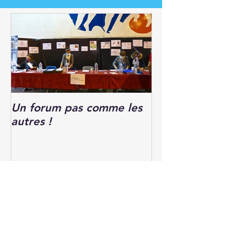
Un forum pas comme les
Forum des Ass
autres !
Articles