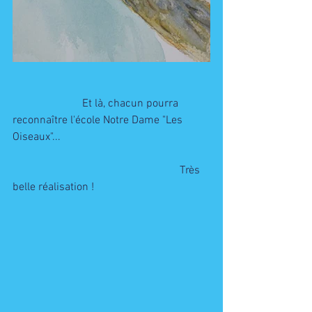
                         Et là, chacun pourra 
reconnaître l'école Notre Dame "Les 
Oiseaux"... 
                                                            Très  
belle réalisation ! 