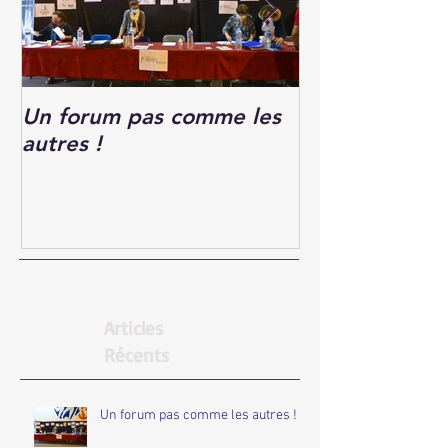
Un forum pas comme les
Forum des Ass
autres !
Articles
Récents
Un forum pas comme les autres !