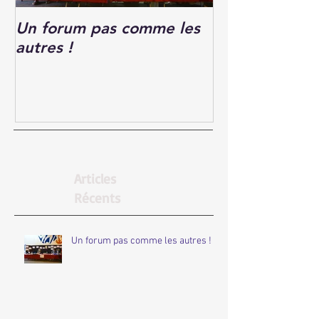
Un forum pas comme les
Forum des Ass
autres !
Articles
Récents
Un forum pas comme les autres !